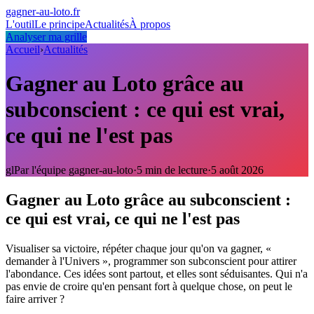
gagner-au-loto
.fr
L'outil
Le principe
Actualités
À propos
Analyser ma grille
Accueil
›
Actualités
Gagner au Loto grâce au
subconscient : ce qui est vrai,
ce qui ne l'est pas
gl
Par l'équipe gagner-au-loto
·
5
min de lecture
·
5 août 2026
Gagner au Loto grâce au subconscient :
ce qui est vrai, ce qui ne l'est pas
Visualiser sa victoire, répéter chaque jour qu'on va gagner, «
demander à l'Univers », programmer son subconscient pour attirer
l'abondance. Ces idées sont partout, et elles sont séduisantes. Qui n'a
pas envie de croire qu'en pensant fort à quelque chose, on peut le
faire arriver ?