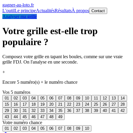
gagner-au-loto
.fr
L'outil
Le principe
Actualités
Résultats
À propos
Contact
Analyser ma grille
Votre grille est-elle trop
populaire ?
Composez votre grille en tapant les boules, comme sur une vraie
grille FDJ. On l'analyse en une seconde.
+
Encore 5 numéro(s) + le numéro chance
Vos 5 numéros
01
02
03
04
05
06
07
08
09
10
11
12
13
14
15
16
17
18
19
20
21
22
23
24
25
26
27
28
29
30
31
32
33
34
35
36
37
38
39
40
41
42
43
44
45
46
47
48
49
Votre numéro chance
01
02
03
04
05
06
07
08
09
10