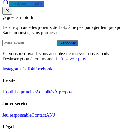
Analyser ma grille
gagner-au-loto
.fr
Le site qui aide les joueurs de Loto à ne pas partager leur jackpot.
Sans pronostic, sans promesse.
S'abonner
En vous inscrivant, vous acceptez de recevoir nos e-mails.
Désinscription à tout moment.
En savoir plus
.
Instagram
TikTok
Facebook
Le site
L'outil
Le principe
Actualités
À propos
Jouer serein
Jeu responsable
Contact
ANJ
Légal