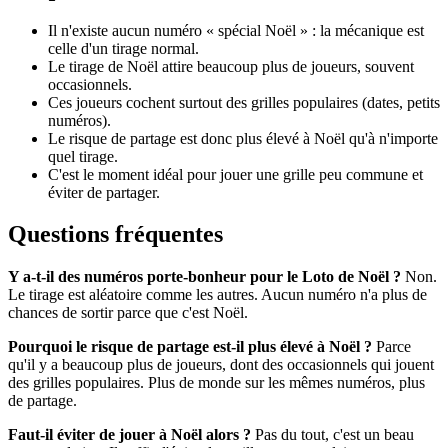
Il n'existe aucun numéro « spécial Noël » : la mécanique est
celle d'un tirage normal.
Le tirage de Noël attire beaucoup plus de joueurs, souvent
occasionnels.
Ces joueurs cochent surtout des grilles populaires (dates, petits
numéros).
Le risque de partage est donc plus élevé à Noël qu'à n'importe
quel tirage.
C'est le moment idéal pour jouer une grille peu commune et
éviter de partager.
Questions fréquentes
Y a-t-il des numéros porte-bonheur pour le Loto de Noël ?
Non.
Le tirage est aléatoire comme les autres. Aucun numéro n'a plus de
chances de sortir parce que c'est Noël.
Pourquoi le risque de partage est-il plus élevé à Noël ?
Parce
qu'il y a beaucoup plus de joueurs, dont des occasionnels qui jouent
des grilles populaires. Plus de monde sur les mêmes numéros, plus
de partage.
Faut-il éviter de jouer à Noël alors ?
Pas du tout, c'est un beau