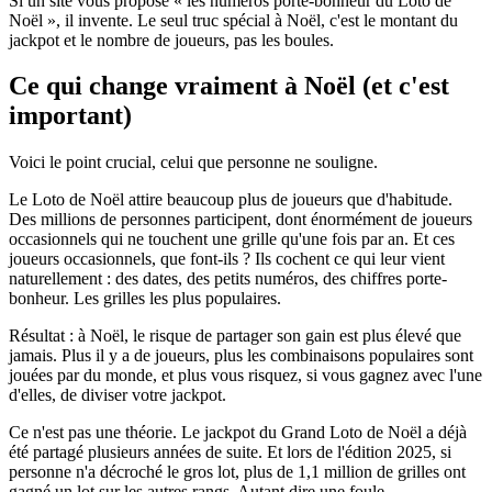
Si un site vous propose « les numéros porte-bonheur du Loto de
Noël », il invente. Le seul truc spécial à Noël, c'est le montant du
jackpot et le nombre de joueurs, pas les boules.
Ce qui change vraiment à Noël (et c'est
important)
Voici le point crucial, celui que personne ne souligne.
Le Loto de Noël attire beaucoup plus de joueurs que d'habitude.
Des millions de personnes participent, dont énormément de joueurs
occasionnels qui ne touchent une grille qu'une fois par an. Et ces
joueurs occasionnels, que font-ils ? Ils cochent ce qui leur vient
naturellement : des dates, des petits numéros, des chiffres porte-
bonheur. Les grilles les plus populaires.
Résultat : à Noël, le risque de partager son gain est plus élevé que
jamais. Plus il y a de joueurs, plus les combinaisons populaires sont
jouées par du monde, et plus vous risquez, si vous gagnez avec l'une
d'elles, de diviser votre jackpot.
Ce n'est pas une théorie. Le jackpot du Grand Loto de Noël a déjà
été partagé plusieurs années de suite. Et lors de l'édition 2025, si
personne n'a décroché le gros lot, plus de 1,1 million de grilles ont
gagné un lot sur les autres rangs. Autant dire une foule.