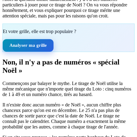
particuliers à jouer pour ce tirage de Noël ? On va vous répondre
honnêtement, et vous expliquer pourquoi ce tirage mérite une
attention spéciale, mais pas pour les raisons qu'on croit.
Et votre grille, elle est trop populaire ?
Analyser ma grille
Non, il n'y a pas de numéros « spécial
Noël »
Commençons par balayer le mythe. Le tirage de Noël utilise la
même mécanique que n'importe quel tirage du Loto : cinq numéros
de 1 à 49 et un numéro chance, tirés au hasard.
Il n'existe donc aucun numéro « de Noël », aucun chiffre plus
chanceux parce qu'on est en décembre. Le 25 n'a pas plus de
chances de sortir parce que c'est la date de Noël. Le tirage ne
connaît pas le calendrier. Chaque numéro a exactement la même
probabilité que les autres, comme à chaque tirage de l'année.